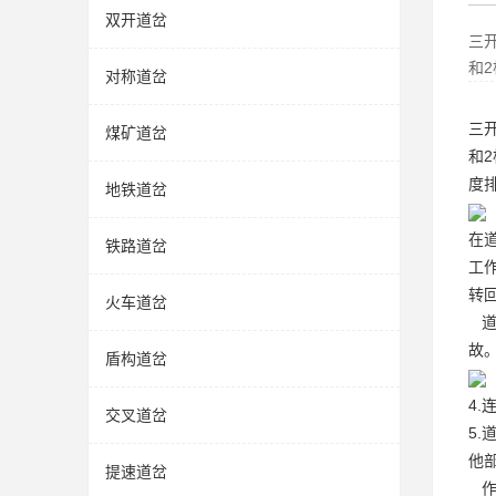
双开道岔
三
和
对称道岔
三
煤矿道岔
和
度
地铁道岔
在
铁路道岔
工
转
火车道岔
道
故
盾构道岔
4
交叉道岔
5
他
提速道岔
作