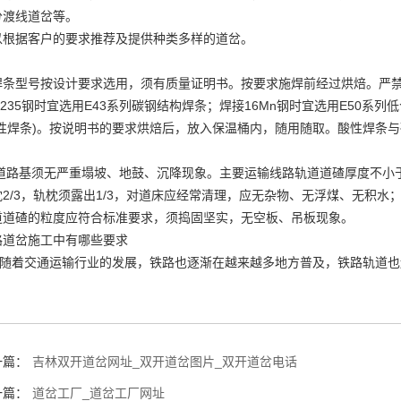
分渡线道岔等。
以根据客户的要求推荐及提供种类多样的道岔。
焊条型号按设计要求选用，须有质量证明书。按要求施焊前经过烘焙。严
Q235钢时宜选用E43系列碳钢结构焊条；焊接16Mn钢时宜选用E50
碱性焊条)。按说明书的要求烘焙后，放入保温桶内，随用随取。酸性焊条
道路基须无严重塌坡、地鼓、沉降现象。主要运输线路轨道道碴厚度不小于1
枕2/3，轨枕须露出1/3，对道床应经常清理，应无杂物、无浮煤、无积水
道道碴的粒度应符合标准要求，须捣固坚实，无空板、吊板现象。
路道岔
施工中有哪些要求
着交通运输行业的发展，铁路也逐渐在越来越多地方普及，铁路轨道也
一篇：
吉林双开道岔网址_双开道岔图片_双开道岔电话
一篇：
道岔工厂_道岔工厂网址