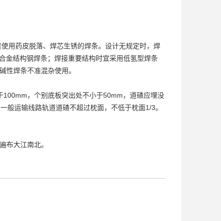
禁使用药皮脱落、焊芯生锈的焊条。设计无规定时，焊
系列低合金结构钢焊条；焊接重要结构时宜采用低氢型焊条
与碱性焊条不准混杂使用。
00mm，个别底板突出处不小于50mm，道碴应埋没
；一般运输线路轨道道碴不超过枕面，不低于枕面1/3。
遍布大江南北。