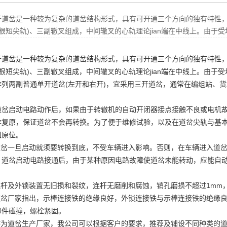
开道岔是一种较为复杂的道岔结构形式，具有可开通三个方向的独有特性，
2根短尖轨)、三副辙叉组成，中间辙叉的心轨理论jian端在中线上。由于
开
道岔
是一种较为复杂的道岔结构形式，具有可开通三个方向的独有特性，由
2根短尖轨)、三副辙叉组成，中间辙叉的心轨理论jian端在中线上。由
排列两副普通单开道岔(左开和右开)，宜采用
三开道岔
，通常在编组站、货
道岔启动电路动作后，如果由于转辙机的自动开闭器接点接触不良或电机
作复原，保证道岔不会再转换。为了便于维修试验，以及在道岔尖轨与基
回原位。
岔一旦启动就须要转换到底，不受车辆进入影响。否则，在车辆进入道岔
。道岔启动电路接通后，由于某种原因电路故障使道岔未能转动，应能自
.连杆及外锁装置无旧损和裂纹，连杆无磨削和腐蚀，销孔磨损不超过1mm
.道岔厂家指出，示棒连接铁的绝缘良好，外锁连接铁与示棒连接铁的绝缘
部件碰撞，螺栓紧固。
为道岔生产厂家，我公司可以根据客户的要求，推荐及铺设不同种类的道