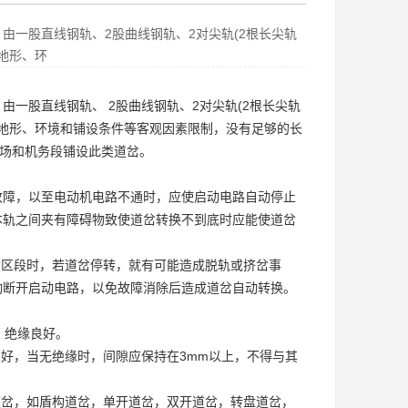
由一股直线钢轨、2股曲线钢轨、2对尖轨(2根长尖轨
受地形、环
一股直线钢轨、 2股曲线钢轨、2对尖轨(2根长尖轨
于受地形、环境和铺设条件等客观因素限制，没有足够的长
场和机务段铺设此类道岔。
故障，以至电动机电路不通时，应使启动电路自动停止
本轨之间夹有障碍物致使道岔转换不到底时应能使道岔
区段时，若道岔停转，就有可能造成脱轨或挤岔事
动断开启动电路，以免故障消除后造成道岔自动转换。
，绝缘良好。
良好，当无绝缘时，间隙应保持在3mm以上，不得与其
岔，如盾构道岔，单开道岔，
双开道岔
，转盘道岔，