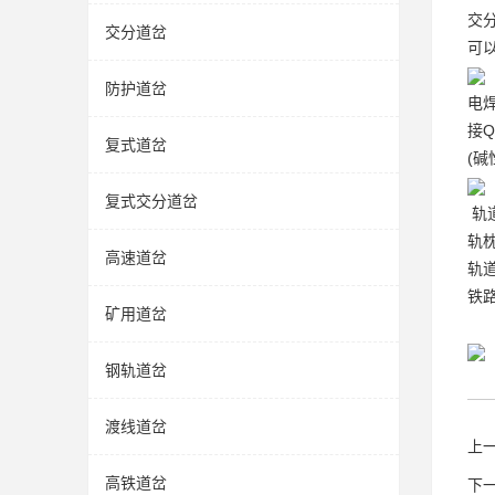
交
交分道岔
可
防护道岔
电
接
复式道岔
(
复式交分道岔
轨
轨
高速道岔
轨
铁
矿用道岔
随
钢轨道岔
渡线道岔
上
高铁道岔
下