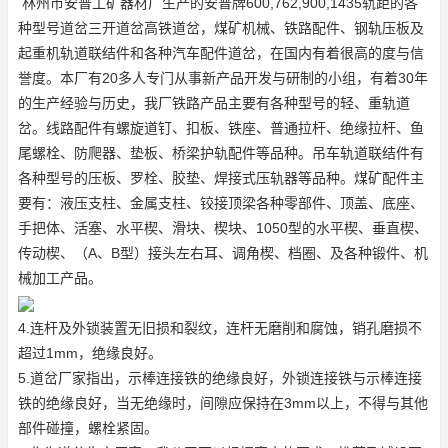
林州市安普工矿器材厂生产的安普牌600,762,900,1435轨距的各
种型号道岔
三开道岔
高铁道岔
，煤矿机械、铁路配件、钢轨压板及
起重机轨道联结件和各种汽车配件
道岔
，在国内有着很高的度与信
誉度。本厂有20多人专门从事新产品开发与研制的小组，有着30年
的生产经验与历史，我厂铁路产品主要有各种型号的轻、重轨道
岔。线路配件有螺旋道钉、扣板、铁座、普通拉杆、绝缘拉杆、鱼
尾螺栓、防爬器、垫板、桥梁护轨配件等品种。吊车轨道联结件有
各种型号的压板、罗栓、胶垫、焊接式压轨器等品种。煤矿配件主
要有：液压支柱、金属支柱、铰接顶梁各种零部件、顶盖、底座、
手把体、活塞、水平楔、滑块、楔块、1050型的水平楔、垂直楔、
传动楔、（A、B型）接头左右耳、调角楔、档圈、及各种锻件、机
械加工产品。
4.连杆及外锁装置无旧损和裂纹，连杆无磨削和腐蚀，销孔磨损不
超过1mm，绝缘良好。
5.道岔厂家指出，示棒连接铁的绝缘良好，外锁连接铁与示棒连接
铁的绝缘良好，当无绝缘时，间隙应保持在3mm以上，不得与其他
部件碰撞，螺栓紧固。