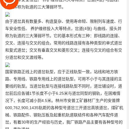
接头并称为轨道的三大薄弱环节。
由于道岔具有数量多、构造复杂、使用寿命短、限制列车速度、行
车安全性低、 养护维修投入大等特点，岔道(4张) 与曲线、接头并
称为轨道的三大薄弱环节。它的基本形式有三种：即线路的连接、
交叉、连接与交叉的组合。常用的线路连接有各种类型的单式道岔
和复式道岔；交叉有垂直交叉和菱形交叉；连接与交叉的组合有交
分道岔和交叉渡线等。
国家铁路正线上的道岔轨型，应于正线轨型一致，站线和地方铁
路、专用线、铁路专用线上的道岔轨型，可用不小于与其连接的主
要线的轨型。当道岔轨型与连接线路轨型不同时，道岔铺设时，道
岔前后应各铺1节长度不小于6.25米与道岔同型的钢轨，在困难情
况下，长度可减小到4.5米。林州市安普工矿器材厂生产的安普牌
600,762,900,1435轨距的各种型号道岔
三开道岔
高铁道岔
，煤矿机
械、铁路配件、钢轨压板及起重机轨道联结件和各种汽车配件
道
岔
，有着30年的生产经验与历史，我厂铁路产品主要有各种型号的