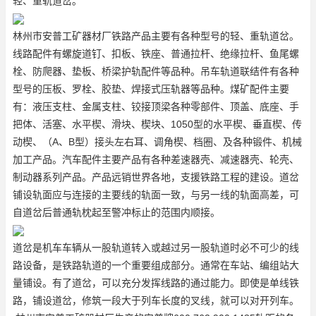
轻、重轨道岔。
林州市安普工矿器材厂铁路产品主要有各种型号的轻、重轨道岔。
线路配件有螺旋道钉、扣板、铁座、普通拉杆、绝缘拉杆、鱼尾螺
栓、防爬器、垫板、桥梁护轨配件等品种。吊车轨道联结件有各种
型号的压板、罗栓、胶垫、焊接式压轨器等品种。煤矿配件主要
有：液压支柱、金属支柱、铰接顶梁各种零部件、顶盖、底座、手
把体、活塞、水平楔、滑块、楔块、1050型的水平楔、垂直楔、传
动楔、（A、B型）接头左右耳、调角楔、档圈、及各种锻件、机械
加工产品。汽车配件主要产品有各种差速器壳、减速器壳、轮壳、
制动器系列产品。产品远销世界各地，支援铁路工程的建设。道岔
铺设轨面应与连接的主要线的轨面一致，与另一线的轨面高差，可
自道岔后普通轨枕起至警冲标止的范围内顺接。
道岔是机车车辆从一股轨道转入或越过另一股轨道时必不可少的线
路设备，是铁路轨道的一个重要组成部分。通常在车站、编组站大
量铺设。有了道岔，可以充分发挥线路的通过能力。即使是单线铁
路，铺设道岔，修筑一段大于列车长度的叉线，就可以对开列车。