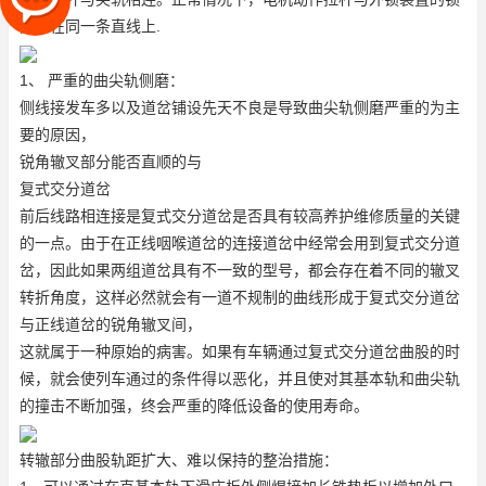
闭杆在同一条直线上.
1、 严重的曲尖轨侧磨：
侧线接发车多以及道岔铺设先天不良是导致曲尖轨侧磨严重的为主
要的原因，
锐角辙叉部分能否直顺的与
复式交分道岔
前后线路相连接是复式交分道岔是否具有较高养护维修质量的关键
的一点。由于在正线咽喉道岔的连接道岔中经常会用到复式交分道
岔，因此如果两组道岔具有不一致的型号，都会存在着不同的辙叉
转折角度，这样必然就会有一道不规制的曲线形成于复式交分道岔
与正线道岔的锐角辙叉间，
这就属于一种原始的病害。如果有车辆通过复式交分道岔曲股的时
候，就会使列车通过的条件得以恶化，并且使对其基本轨和曲尖轨
的撞击不断加强，终会严重的降低设备的使用寿命。
转辙部分曲股轨距扩大、难以保持的整治措施：