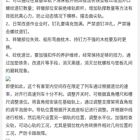
1、可以通过在直基本轨下滑床板外侧焊接加长铁垫板以增加外口
螺纹道钉数量；转辙部位安装绝缘轨距杆，增加轨撑数量等方法有
效抵抗离心力，防止动态情况下横移，撞击曲尖轨。
2、日常改道作业业时，钉孔要填充饱满。严禁道钉冲孔，严禁锤
击螺纹道钉。
3、转辙部位失效、船形弯曲枕木、持钉力不强的木枕要及时更
换。
4、砼枕道岔，要加强扣件的养护维修，经常保持足够的扭力，通
过加垫铁条，改道片等手段，消灭离缝，消灭岔枕螺栓与垫板孔间
的磨耗现象。
即便如此，这个有害室内空间存在限定了列车通过根据道岔的速
率，对开行高速列车十分不利。调整开关时，可根据直角槽尺和槽
尺调整液位。将直角规安装在基础轨上，通过调整支撑架将直角规
的调平泡居中。导轨位置根据开关底座标记进行调整。并根据中线
进行校核，然后用尺设置另一钢轨的位置，调整水平仪。加强检查
尖轨，可动心轨的工况，尤其是钢岔枕内务转换件相对几何位置的
工况，严防卡踫故障。