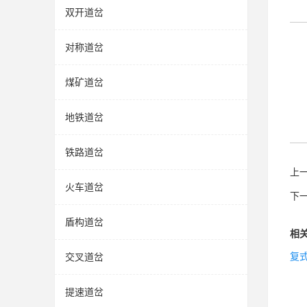
双开道岔
对称道岔
煤矿道岔
地铁道岔
铁路道岔
上
火车道岔
下
盾构道岔
相
复
交叉道岔
提速道岔